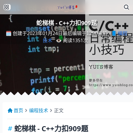
蛇梯棋 - C++力扣909题
最
后
编
天
辑
前
于
1290
🗓️ 创建于2023年01月24日
📘
编程
最
后
编
辑
于
天
前
技术
👁️ 阅读
1351
次
首页
编程技术
正文
蛇梯棋 - C++力扣909题