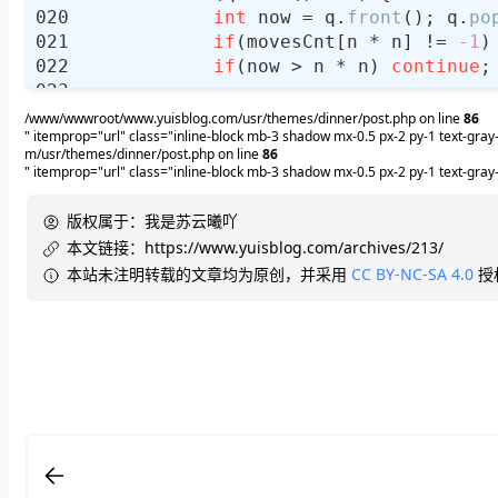
int
 now = q.
front
(); q.
po
if
(movesCnt[n * n] != 
-1
)
if
(now > n * n) 
continue
for
(
int
 i = 
1
; i <= 
6
/www/wwwroot/www.yuisblog.com/usr/themes/dinner/post.php on line
86
" itemprop="url" class="inline-block mb-3 shadow mx-0.5 px-2 py-1 text-gr
int
m/usr/themes/dinner/post.php on line
86
if
(dest > n * n) 
brea
" itemprop="url" class="inline-block mb-3 shadow mx-0.5 px-2 py-1 text-g
if
(newBoard[dest] != 
if
(movesCnt[dest] == 
版权属于：
我是苏云曦吖
                    q.
push
本文链接：
https://www.yuisblog.com/archives/213/
                    movesCnt[dest] = 
本站未注明转载的文章均为原创，并采用
CC BY-NC-SA 4.0
授
return