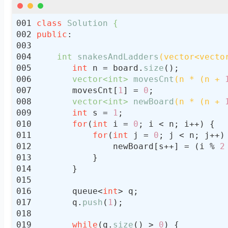
class
Solution
 {
public
int
snakesAndLadders
(vector<vecto
int
 n = board.
size
vector<
int
> 
movesCnt
(n * (n + 
       movesCnt[
1
] = 
0
vector<
int
> 
newBoard
(n * (n + 
int
 s = 
1
for
(
int
 i = 
0
for
(
int
 j = 
0
               newBoard[s++] = (i % 
2
       queue<
int
       q.
push
(
1
while
(q.
size
() > 
0