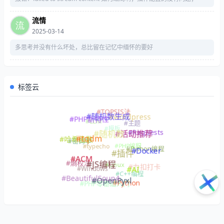
流情
2025-03-14
多思考并没有什么坏处，总比留在记忆中缅怀的要好
标签云
#TOPSIS法
#随机数生成
#wordpress
#PHP新特性
#LLM
#主题
#模板
#Requests
#活动推荐
#随机数
#tqdm
#哈希函数
#密码学
#PHP编程
#typecho
#Python编程
#Docker
#插件
#ACM
#熵权法
#Linux
#JS编程
#力扣打卡
#Windows
#AI
#C++编程
#BeautifulSoup4
#OpenPyxl
#Python
#PHP零基础入门