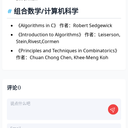
组合数学/计算机科学
《Algorithms in C》 作者：Robert Sedgewick
《Introduction to Algorithms》 作者：Leiserson,
Stein,Rivest,Cormen
《Principles and Techniques in Combinatorics》
作者：Chuan Chong Chen, Khee-Meng Koh
0
评论