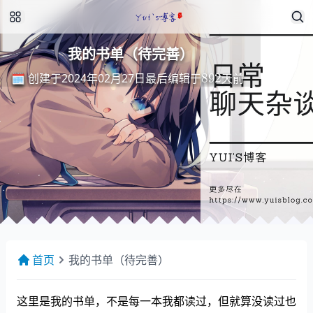
我的书单（待完善）
最
后
编
天
辑
前
于
892
🗓️ 创建于2024年02月27日
最
后
编
辑
于
天
前
首页
我的书单（待完善）
这里是我的书单，不是每一本我都读过，但就算没读过也