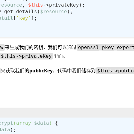
resource
, 
$this
y_get_details(
$resource
etail
[
'key'
来生成我们的密钥，我们可以通过
ew
openssl_pkey_expor
里面。
$this->privateKey
来获取我们的
publicKey
，代码中我们储存到
$this->publi
crypt
(
array
$data
) 
data