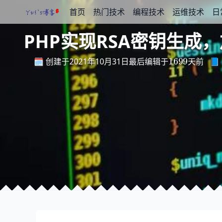
首页
热门技术
编程技术
运维技术
日
PHP实现RSA密钥生成
最
后
编
天
辑
前
于
1699
🗓️ 创建于2021年10月31日
📘
最
后
编
辑
于
天
前