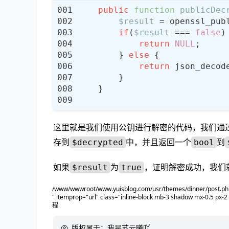
public
function
publicDec
$result
 = openssl_pub
if
(
$result
 === 
false
return
NULL
        } 
else
return
 json_decod
这里就是我们使用公钥进行解密的代码，我们通过
存到
中，并且返回一个
到
$decrypted
bool
如果
为
，证明解密成功，我们
$result
true
/www/wwwroot/www.yuisblog.com/usr/themes/dinner/post.php
" itemprop="url" class="inline-block mb-3 shadow mx-0.5 px-
程
版权属于：
我是苏云曦吖