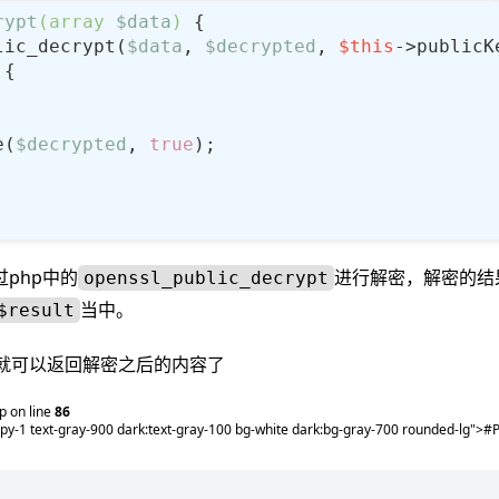
rypt
(
array
$data
) 
lic_decrypt(
$data
, 
$decrypted
, 
$this
e(
$decrypted
, 
true
php中的
进行解密，解密的结
openssl_public_decrypt
当中。
$result
就可以返回解密之后的内容了
 on line
86
2 py-1 text-gray-900 dark:text-gray-100 bg-white dark:bg-gray-700 rounded-lg"