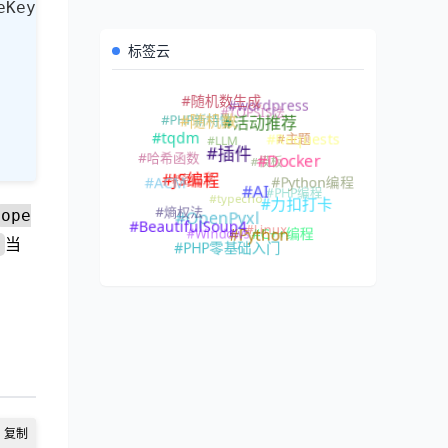
标签云
#随机数生成
#wordpress
#TOPSIS法
#PHP新特性
#随机数
#活动推荐
#主题
#LLM
#tqdm
#Requests
#插件
#哈希函数
#模板
#Docker
#密码学
#Python编程
#JS编程
#ACM
#PHP编程
#typecho
#AI
#力扣打卡
#熵权法
ope
#OpenPyxl
#Linux
#BeautifulSoup4
#Windows
#C++编程
#Python
当
#PHP零基础入门