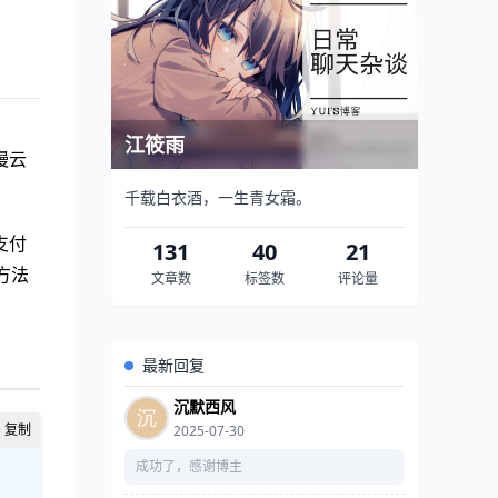
江筱雨
慢云
千载白衣酒，一生青女霜。
支付
131
40
21
方法
文章数
标签数
评论量
最新回复
沉默西风
2025-07-30
成功了，感谢博主