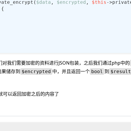
vate_encrypt(
$data
, 
$encrypted
, 
$this
对我们需要加密的资料进行JSON包装，之后我们通过php中的
结果储存到
中，并且返回一个
到
$encrypted
bool
$result
就可以返回加密之后的内容了