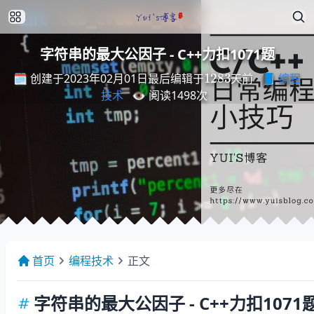
字符串的最大公因子 - C++力扣1071题
最
后
编
天
辑
前
于
1283
🗓️ 创建于2023年02月01日
📘
编程
最
后
编
辑
于
天
前
技术
👁️ 阅读
1498
次
首页
编程技术
正文
字符串的最大公因子 - C++力扣1071