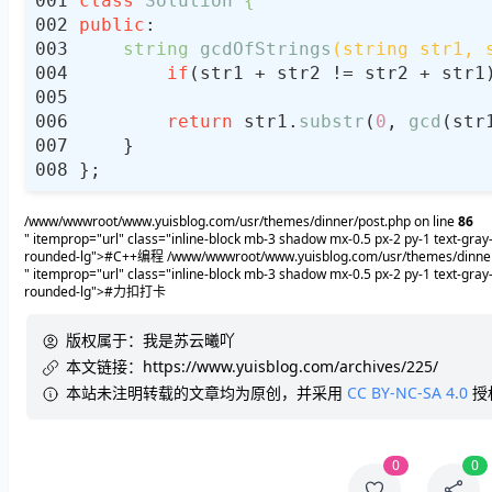
class
Solution
 {
public
string 
gcdOfStrings
(string str1, 
if
(str1 + str2 != str2 + str1
return
 str1.
substr
(
0
, 
gcd
(str
/www/wwwroot/www.yuisblog.com/usr/themes/dinner/post.php on line
86
" itemprop="url" class="inline-block mb-3 shadow mx-0.5 px-2 py-1 text-gray
rounded-lg">#C++编程
/www/wwwroot/www.yuisblog.com/usr/themes/dinner
" itemprop="url" class="inline-block mb-3 shadow mx-0.5 px-2 py-1 text-gray
rounded-lg">#力扣打卡
版权属于：
我是苏云曦吖
本文链接：
https://www.yuisblog.com/archives/225/
本站未注明转载的文章均为原创，并采用
CC BY-NC-SA 4.0
授
0
0