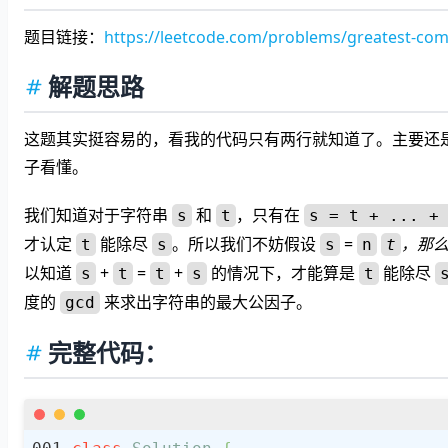
题目链接：
https://leetcode.com/problems/greatest-comm
解题思路
这题其实挺容易的，看我的代码只有两行就知道了。主要还
子看懂。
我们知道对于字符串
和
，只有在
s
t
s = t + ... +
才认定
能除尽
。所以我们不妨假设
=
，那
t
s
s
n
t
以知道
+
=
+
的情况下，才能算是
能除尽
s
t
t
s
t
度的
来求出字符串的最大公因子。
gcd
完整代码：