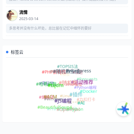
流情
2025-03-14
多思考并没有什么坏处，总比留在记忆中缅怀的要好
标签云
#TOPSIS法
#wordpress
#LLM
#随机数生成
#PHP新特性
#主题
#模板
#Requests
#活动推荐
#随机数
#密码学
#哈希函数
#PHP编程
#typecho
#tqdm
#Python编程
#Docker
#插件
#Linux
#ACM
#熵权法
#Windows
#力扣打卡
#JS编程
#C++编程
#AI
#BeautifulSoup4
#PHP零基础入门
#Python
#OpenPyxl