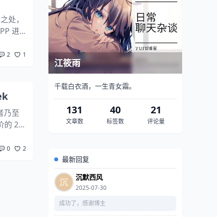
大之处，
P 进
用。就在
2
1
江筱雨
千载白衣酒，一生青女霜。
k
131
40
21
者乃至
文章数
标签数
评论量
的 2
结合最近
0
2
最新回复
沉默西风
2025-07-30
成功了，感谢博主