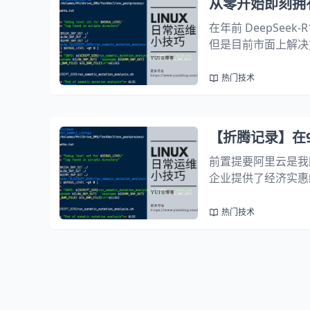
从零开始即刻拥有 D
在年前 DeepSee
但是目前市面上解决方
行使用，然而由于 D
此时国内众多...
热门技术
【折腾记录】在99
前置提要阿里云是我
企业提供了经济实惠的
核心 2GB 运行内
Deepseek R1...
热门技术