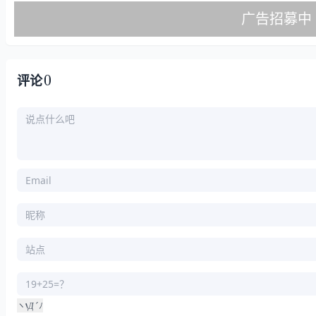
0
评论
‘
Д
´
ヽ
ﾉ
Д