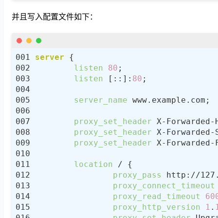
并且写入配置文件如下：
server
listen
80
listen
 [::]:
80
server_name
proxy_set_header
proxy_set_header
proxy_set_header
location
proxy_pass
proxy_connect_timeout
proxy_read_timeout
60
proxy_http_version
1
.
proxy_set_header