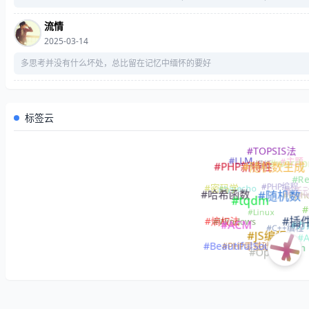
流情
2025-03-14
多思考并没有什么坏处，总比留在记忆中缅怀的要好
标签云
#TOPSIS法
#LLM
#主题
#模板
#wordp
#PHP新特性
#随机数生成
#Re
#PHP编程
#typecho
#密码学
#活
#Pyt
#哈希函数
#随机数
#tqdm
#
#Linux
#Windows
#熵权法
#插
#力
#ACM
#C++编程
#JS编程
#A
#PHP零基础入门
#BeautifulSoup4
#Python
#OpenPyxl