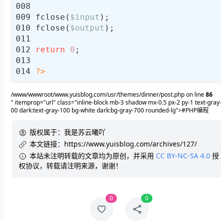
fclose(
$input
fclose(
$output
return
0
?>
/www/wwwroot/www.yuisblog.com/usr/themes/dinner/post.php on line
86
" itemprop="url" class="inline-block mb-3 shadow mx-0.5 px-2 py-1 text-gray
00 dark:text-gray-100 bg-white dark:bg-gray-700 rounded-lg">#PHP编程
版权属于：
我是苏云曦吖
本文链接：
https://www.yuisblog.com/archives/127/
本站未注明转载的文章均为原创，并采用
CC BY-NC-SA 4.0
授
权协议，转载请注明来源，谢谢！
0
0