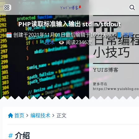
PHP读取标准输入输出 stdin/stdout
最
后
编
天
辑
前
于
1699
🗓️ 创建于2021年11月01日
📘
编程
最
后
编
辑
于
天
前
技术
👁️ 阅读
2346
次
首页
编程技术
正文
介绍