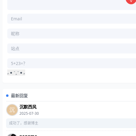
｡
•
ˇ
‸
ˇ
•
｡
｡
‸
｡
最新回复
沉默西风
2025-07-30
成功了，感谢博主