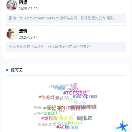
阿望
2025-03-29
报错：failed to stream content 如何结局啊；插件配置的没有问题；
流情
2025-03-14
多思考并没有什么坏处，总比留在记忆中缅怀的要好
标签云
#主题
#PHP编程
#模板
#Python编程
#Requests
#TOPSIS法
#Linux
#wordpress
#typecho
#LLM
#C++编程
#力扣打卡
#Docker
#活动推荐
#随机数生成
#Windows
#密码学
#PHP新特性
#Python
#PHP零基础入门
#AI
#随机数
#熵权法
#哈希函数
#插件
#OpenPyxl
#tqdm
#BeautifulSoup4
#ACM
#JS编程