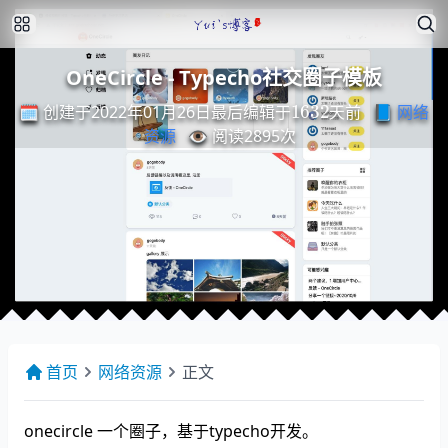
OneCircle - Typecho社交圈子模板
最
后
编
天
辑
前
于
1632
🗓️ 创建于2022年01月26日
📘
网络
最
后
编
辑
于
天
前
资源
👁️ 阅读
2895
次
首页
网络资源
正文
onecircle 一个圈子，基于typecho开发。