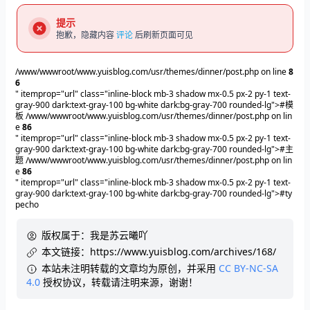
提示
抱歉，隐藏内容
评论
后刷新页面可见
/www/wwwroot/www.yuisblog.com/usr/themes/dinner/post.php on line
8
6
" itemprop="url" class="inline-block mb-3 shadow mx-0.5 px-2 py-1 text-
gray-900 dark:text-gray-100 bg-white dark:bg-gray-700 rounded-lg">#模
板
/www/wwwroot/www.yuisblog.com/usr/themes/dinner/post.php on lin
e
86
" itemprop="url" class="inline-block mb-3 shadow mx-0.5 px-2 py-1 text-
gray-900 dark:text-gray-100 bg-white dark:bg-gray-700 rounded-lg">#主
题
/www/wwwroot/www.yuisblog.com/usr/themes/dinner/post.php on lin
e
86
" itemprop="url" class="inline-block mb-3 shadow mx-0.5 px-2 py-1 text-
gray-900 dark:text-gray-100 bg-white dark:bg-gray-700 rounded-lg">#ty
pecho
版权属于：
我是苏云曦吖
本文链接：
https://www.yuisblog.com/archives/168/
本站未注明转载的文章均为原创，并采用
CC BY-NC-SA
4.0
授权协议，转载请注明来源，谢谢！