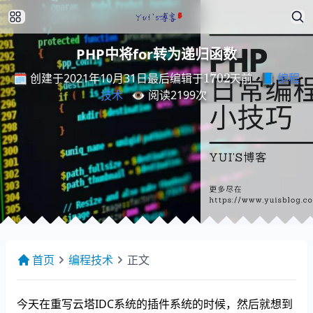
PHP中将for转为递归函数
最
后
编
天
辑
前
于
1702
🗓️ 创建于2021年10月31日
📘
编程
最
后
编
辑
于
天
前
技术
👁️ 阅读
2199
次
首页
编程技术
正文
今天在重写云塔IDC系统的插件系统的时候，然后就想到