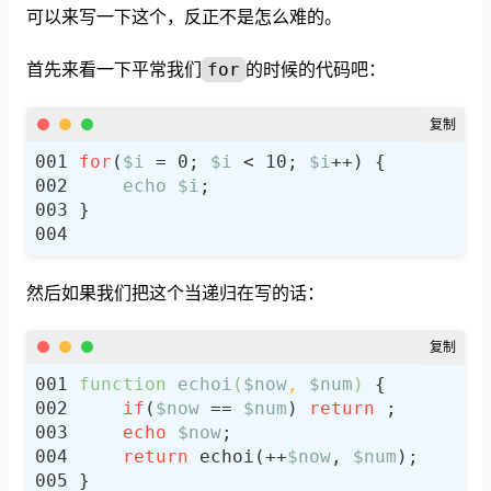
可以来写一下这个，反正不是怎么难的。
首先来看一下平常我们
的时候的代码吧：
for
for
(
$i
 = 0; 
$i
 < 10; 
$i
echo
$i
然后如果我们把这个当递归在写的话：
function
echoi
(
$now
, 
$num
) 
if
(
$now
 == 
$num
) 
return
echo
$now
return
 echoi(++
$now
, 
$num