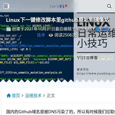
Linux下一键修改脚本里github原站到镜像站
最
后
编
天
辑
前
于
529
🗓️ 创建于2021年10月31日
📘
运维
最
后
编
辑
于
天
前
技术
👁️ 阅读
2506
次
首页
运维技术
正文
国内的Github域名是被DNS污染了的，所以有时候我们拉取